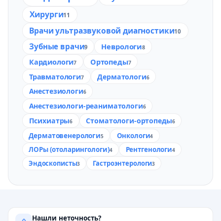
Хирурги
11
Врачи ультразвуковой диагностики
10
Зубные врачи
Неврологи
9
8
Кардиологи
Ортопеды
7
7
Травматологи
Дерматологи
7
6
Анестезиологи
6
Анестезиологи-реаниматологи
6
Психиатры
Стоматологи-ортопеды
6
6
Дерматовенерологи
Онкологи
5
4
ЛОРы (отоларингологи)
Рентгенологи
4
4
Эндоскописты
Гастроэнтерологи
3
3
Нашли неточность?