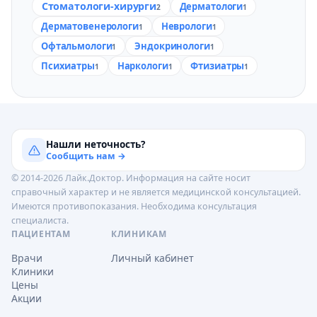
Стоматологи-хирурги
Дерматологи
2
1
Дерматовенерологи
Неврологи
1
1
Офтальмологи
Эндокринологи
1
1
Психиатры
Наркологи
Фтизиатры
1
1
1
Нашли неточность?
Сообщить нам →
© 2014-2026 Лайк.Доктор. Информация на сайте носит
справочный характер и не является медицинской консультацией.
Имеются противопоказания. Необходима консультация
специалиста.
ПАЦИЕНТАМ
КЛИНИКАМ
Врачи
Личный кабинет
Клиники
Цены
Акции