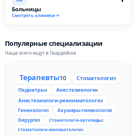
Больницы
Смотреть клиники
Популярные специализации
Чаще всего ищут в Гвардейске
Терапевты
10
Стоматологи
5
Педиатры
Анестезиологи
4
4
Анестезиологи-реаниматологи
4
Гинекологи
Акушеры-гинекологи
3
3
Хирурги
Стоматологи-ортопеды
3
2
Стоматологи-имплантологи
2