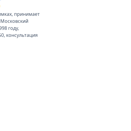
имках, принимает
а Московский
98 году,
50, консультация