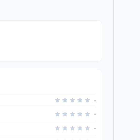
-
-
-