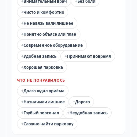
+
+
Внимательный врач
Без боли
+
Чисто и комфортно
+
Не навязывали лишнее
+
Понятно объяснили план
+
Современное оборудование
+
+
Удобная запись
Принимают вовремя
+
Хорошая парковка
ЧТО НЕ ПОНРАВИЛОСЬ
+
Долго ждал приёма
+
+
Назначили лишнее
Дорого
+
+
Грубый персонал
Неудобная запись
+
Сложно найти парковку