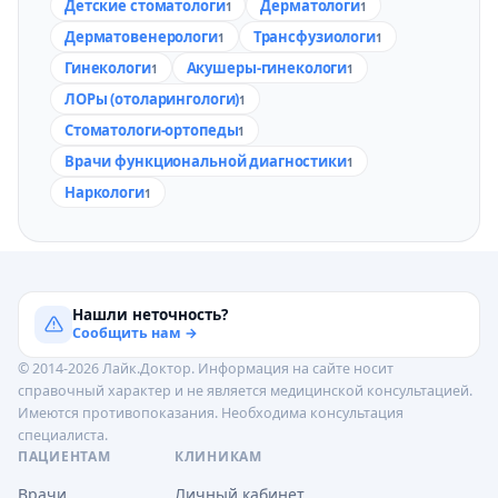
Детские стоматологи
Дерматологи
1
1
Дерматовенерологи
Трансфузиологи
1
1
Гинекологи
Акушеры-гинекологи
1
1
ЛОРы (отоларингологи)
1
Стоматологи-ортопеды
1
Врачи функциональной диагностики
1
Наркологи
1
Нашли неточность?
Сообщить нам →
© 2014-2026 Лайк.Доктор. Информация на сайте носит
справочный характер и не является медицинской консультацией.
Имеются противопоказания. Необходима консультация
специалиста.
ПАЦИЕНТАМ
КЛИНИКАМ
Врачи
Личный кабинет