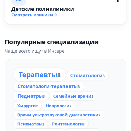
Детские поликлиники
Смотреть клиники
Популярные специализации
Чаще всего ищут в Инсаре
Терапевты
8
Стоматологи
3
Стоматологи-терапевты
3
Педиатры
Семейные врачи
3
2
Хирурги
Неврологи
2
2
Врачи ультразвуковой диагностики
2
Психиатры
Рентгенологи
2
2