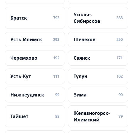
Усолье-
Братск
793
338
Сибирское
Усть-Илимск
Шелехов
293
250
Черемхово
Саянск
192
171
Усть-Кут
Тулун
111
102
Нижнеудинск
Зима
99
90
Железногорск-
Тайшет
88
79
Илимский