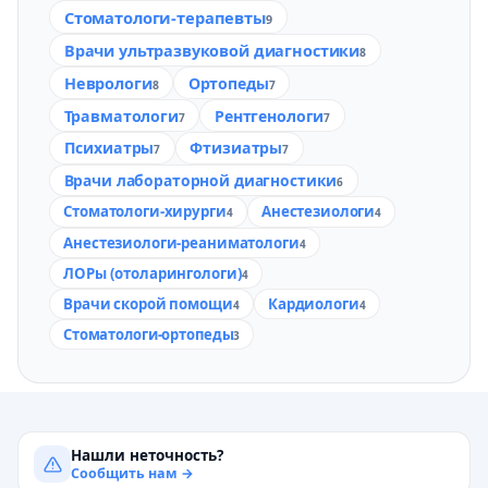
Стоматологи-терапевты
9
Врачи ультразвуковой диагностики
8
Неврологи
Ортопеды
8
7
Травматологи
Рентгенологи
7
7
Психиатры
Фтизиатры
7
7
Врачи лабораторной диагностики
6
Стоматологи-хирурги
Анестезиологи
4
4
Анестезиологи-реаниматологи
4
ЛОРы (отоларингологи)
4
Врачи скорой помощи
Кардиологи
4
4
Стоматологи-ортопеды
3
Нашли неточность?
Сообщить нам →