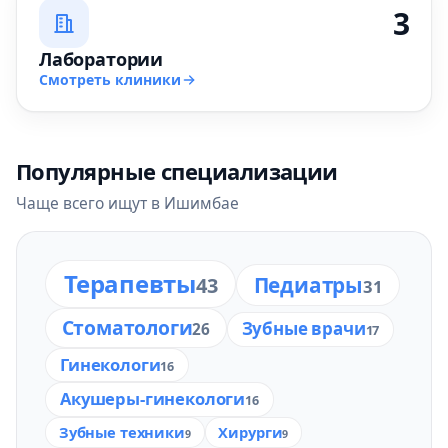
3
Лаборатории
Смотреть клиники
Популярные специализации
Чаще всего ищут в Ишимбае
Терапевты
Педиатры
43
31
Стоматологи
Зубные врачи
26
17
Гинекологи
16
Акушеры-гинекологи
16
Зубные техники
Хирурги
9
9