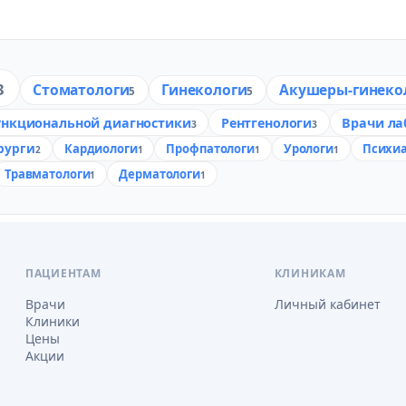
3
Стоматологи
Гинекологи
Акушеры-гинеко
5
5
ункциональной диагностики
Рентгенологи
Врачи ла
3
3
рурги
Кардиологи
Профпатологи
Урологи
Психи
2
1
1
1
Травматологи
Дерматологи
1
1
ПАЦИЕНТАМ
КЛИНИКАМ
Врачи
Личный кабинет
Клиники
Цены
Акции