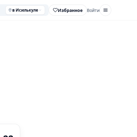
Избранное
Войти
в Исилькуле