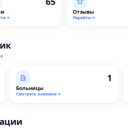
65
чи
Отзывы
йти
Перейти
ник
ле
1
Больницы
Смотреть клиники
зации