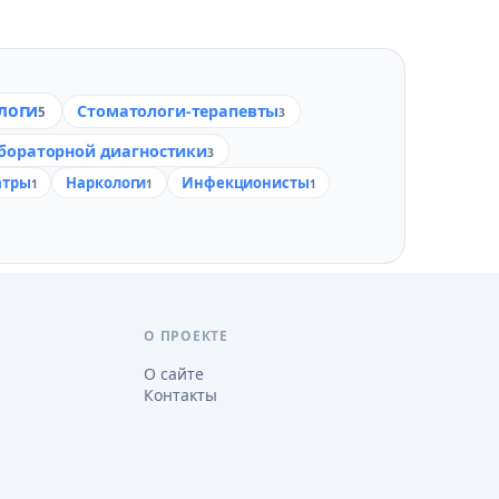
логи
Стоматологи-терапевты
5
3
бораторной диагностики
3
атры
Наркологи
Инфекционисты
1
1
1
О ПРОЕКТЕ
О сайте
Контакты