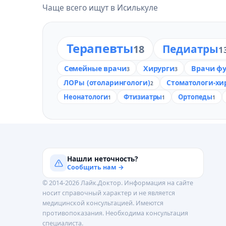
Чаще всего ищут в Исилькуле
Терапевты
Педиатры
18
1
Семейные врачи
Хирурги
Врачи ф
3
3
ЛОРы (отоларингологи)
Стоматологи-хи
2
Неонатологи
Фтизиатры
Ортопеды
1
1
1
Нашли неточность?
Сообщить нам →
© 2014-2026 Лайк.Доктор. Информация на сайте
носит справочный характер и не является
медицинской консультацией. Имеются
противопоказания. Необходима консультация
специалиста.