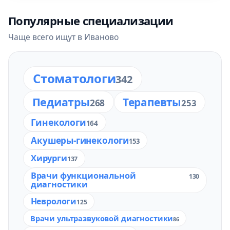
Популярные специализации
Чаще всего ищут в Иваново
Стоматологи
342
Педиатры
Терапевты
268
253
Гинекологи
164
Акушеры-гинекологи
153
Хирурги
137
Врачи функциональной
130
диагностики
Неврологи
125
Врачи ультразвуковой диагностики
86