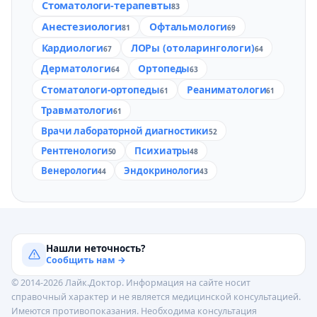
Стоматологи-терапевты
83
Анестезиологи
Офтальмологи
81
69
Кардиологи
ЛОРы (отоларингологи)
67
64
Дерматологи
Ортопеды
64
63
Стоматологи-ортопеды
Реаниматологи
61
61
Травматологи
61
Врачи лабораторной диагностики
52
Рентгенологи
Психиатры
50
48
Венерологи
Эндокринологи
44
43
Нашли неточность?
Сообщить нам →
© 2014-2026 Лайк.Доктор. Информация на сайте носит
справочный характер и не является медицинской консультацией.
Имеются противопоказания. Необходима консультация