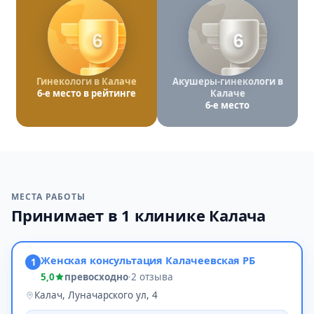
6
6
Гинекологи в Калаче
Акушеры-гинекологи в
6-е место в рейтинге
Калаче
6-е место
МЕСТА РАБОТЫ
Принимает в 1 клинике Калача
Женская консультация Калачеевская РБ
1
5,0
превосходно
·
2 отзыва
Калач, Луначарского ул, 4