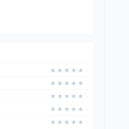
-
-
-
-
-