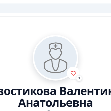
1
востикова Валенти
Анатольевна