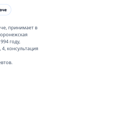
аче
че, принимает в
Воронежская
994 году,
 4, консультация
евтов.