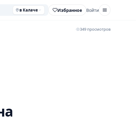
Избранное
Войти
в Калаче
349 просмотров
на