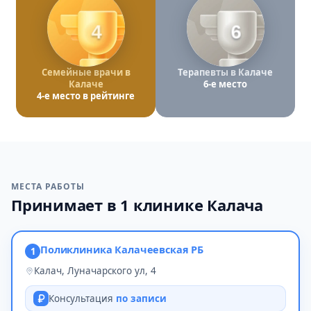
4
6
Семейные врачи в
Терапевты в Калаче
Калаче
6-е место
4-е место в рейтинге
МЕСТА РАБОТЫ
Принимает в 1 клинике Калача
Поликлиника Калачеевская РБ
1
Калач, Луначарского ул, 4
Консультация
по записи