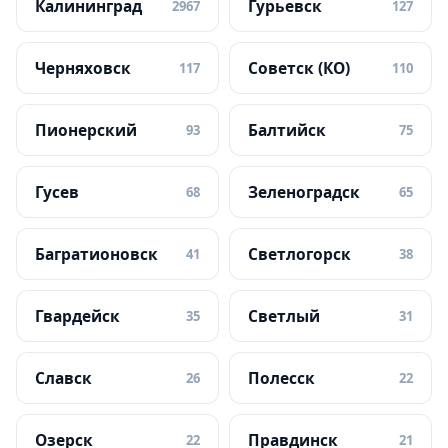
Калининград
Гурьевск
2967
127
Черняховск
Советск (КО)
117
110
Пионерский
Балтийск
93
75
Гусев
Зеленоградск
68
65
Багратионовск
Светлогорск
41
38
Гвардейск
Светлый
35
31
Славск
Полесск
26
22
Озерск
Правдинск
22
21