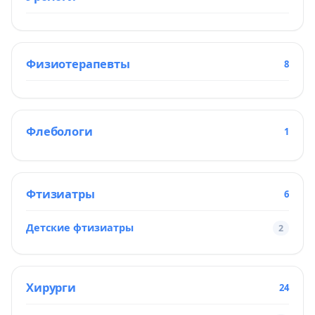
Физиотерапевты
8
Флебологи
1
Фтизиатры
6
Детские фтизиатры
2
Хирурги
24