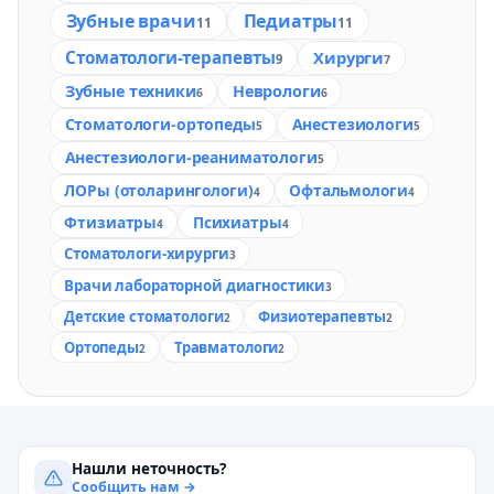
Зубные врачи
Педиатры
11
11
Стоматологи-терапевты
Хирурги
9
7
Зубные техники
Неврологи
6
6
Стоматологи-ортопеды
Анестезиологи
5
5
Анестезиологи-реаниматологи
5
ЛОРы (отоларингологи)
Офтальмологи
4
4
Фтизиатры
Психиатры
4
4
Стоматологи-хирурги
3
Врачи лабораторной диагностики
3
Детские стоматологи
Физиотерапевты
2
2
Ортопеды
Травматологи
2
2
Нашли неточность?
Сообщить нам →