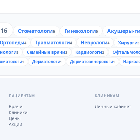
ы
16
Стоматологи
Гинекологи
Акушеры-ги
6
6
Ортопеды
Травматологи
Неврологи
Хирурги
4
4
4
3
енологи
Семейные врачи
Кардиологи
Офтальмол
3
2
2
томатологи
Дерматологи
Дерматовенерологи
Наркол
1
1
1
ПАЦИЕНТАМ
КЛИНИКАМ
Врачи
Личный кабинет
Клиники
Цены
Акции