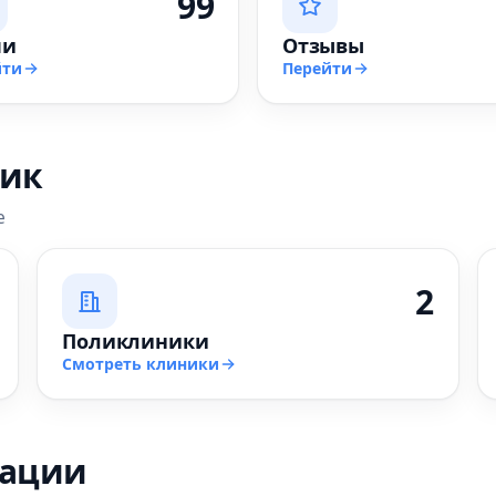
99
чи
Отзывы
йти
Перейти
ник
е
2
Поликлиники
Смотреть клиники
зации