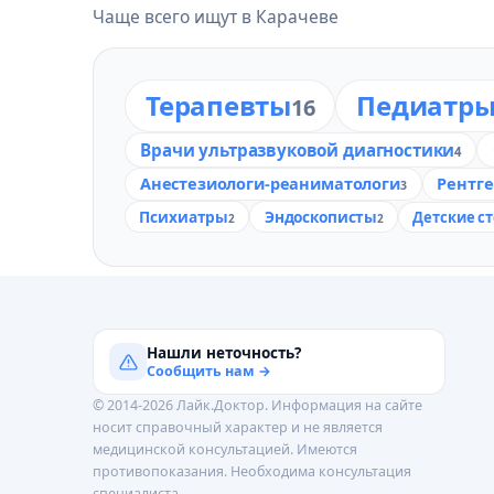
Чаще всего ищут в Карачеве
Терапевты
Педиатр
16
Врачи ультразвуковой диагностики
4
Анестезиологи-реаниматологи
Рентг
3
Психиатры
Эндоскописты
Детские с
2
2
Нашли неточность?
Сообщить нам →
© 2014-2026 Лайк.Доктор. Информация на сайте
носит справочный характер и не является
медицинской консультацией. Имеются
противопоказания. Необходима консультация
специалиста.