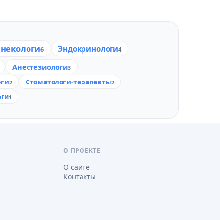
некологи
Эндокринологи
6
4
Анестезиологи
3
оги
Стоматологи-терапевты
2
2
оги
1
О ПРОЕКТЕ
О сайте
Контакты