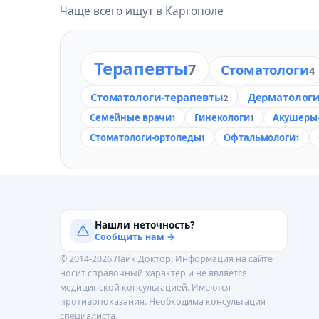
Чаще всего ищут в Каргополе
Терапевты
7
Стоматологи
4
Стоматологи-терапевты
Дерматолог
2
Семейные врачи
Гинекологи
Акушеры-
1
1
Стоматологи-ортопеды
Офтальмологи
1
1
Нашли неточность?
Сообщить нам →
© 2014-2026 Лайк.Доктор. Информация на сайте
носит справочный характер и не является
медицинской консультацией. Имеются
противопоказания. Необходима консультация
специалиста.