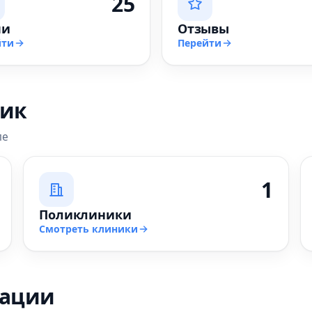
25
чи
Отзывы
йти
Перейти
ник
ле
1
Поликлиники
Смотреть клиники
зации