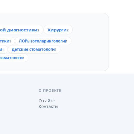
вой диагностики
Хирурги
2
2
тики
ЛОРы (отоларингологи)
1
1
и
Детские стоматологи
1
1
авматологи
1
О ПРОЕКТЕ
О сайте
Контакты