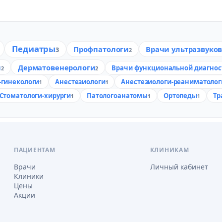
Педиатры
Профпатологи
Врачи ультразвуко
3
2
и
Дерматовенерологи
Врачи функциональной диагнос
2
2
гинекологи
Анестезиологи
Анестезиологи-реаниматолог
1
1
Стоматологи-хирурги
Патологоанатомы
Ортопеды
Тр
1
1
1
ПАЦИЕНТАМ
КЛИНИКАМ
Врачи
Личный кабинет
Клиники
Цены
Акции