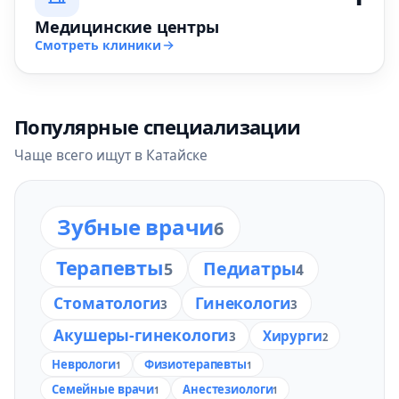
Медицинские центры
Смотреть клиники
Популярные специализации
Чаще всего ищут в Катайске
Зубные врачи
6
Терапевты
Педиатры
5
4
Стоматологи
Гинекологи
3
3
Акушеры-гинекологи
Хирурги
3
2
Неврологи
Физиотерапевты
1
1
Семейные врачи
Анестезиологи
1
1