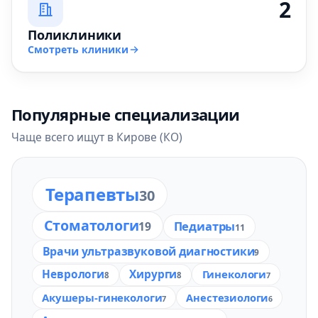
2
Поликлиники
Смотреть клиники
Популярные специализации
Чаще всего ищут в Кирове (КО)
Терапевты
30
Стоматологи
Педиатры
19
11
Врачи ультразвуковой диагностики
9
Неврологи
Хирурги
Гинекологи
8
8
7
Акушеры-гинекологи
Анестезиологи
7
6