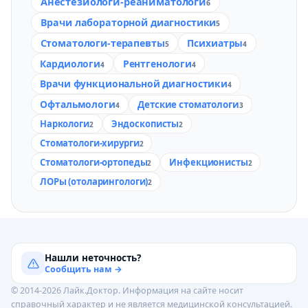
Анестезиологи-реаниматологи
6
Врачи лабораторной диагностики
5
Стоматологи-терапевты
Психиатры
5
4
Кардиологи
Рентгенологи
4
4
Врачи функциональной диагностики
4
Офтальмологи
Детские стоматологи
4
3
Наркологи
Эндоскописты
2
2
Стоматологи-хирурги
2
Стоматологи-ортопеды
Инфекционисты
2
2
ЛОРы (отоларингологи)
2
Нашли неточность?
Сообщить нам →
© 2014-2026 Лайк.Доктор. Информация на сайте носит
справочный характер и не является медицинской консультацией.