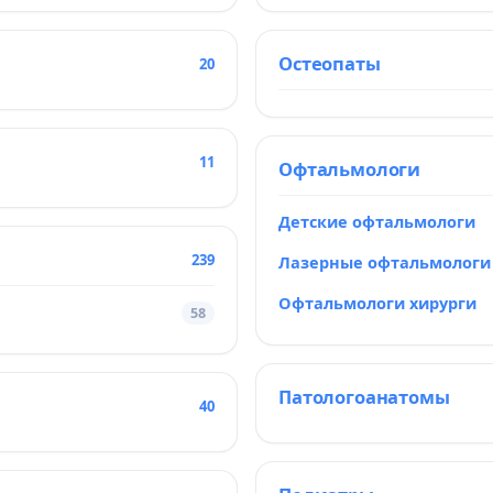
Остеопаты
20
11
Офтальмологи
Детские офтальмологи
239
Лазерные офтальмологи
Офтальмологи хирурги
58
Патологоанатомы
40