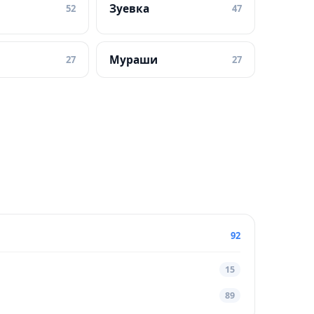
Зуевка
52
47
Мураши
27
27
92
15
89