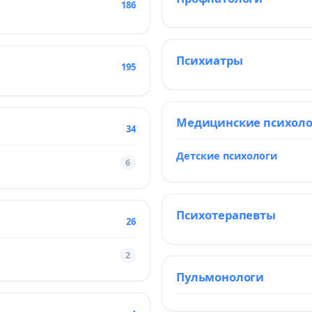
186
Психиатры
195
Медицинские психол
34
Детские психологи
6
Психотерапевты
26
2
Пульмонологи