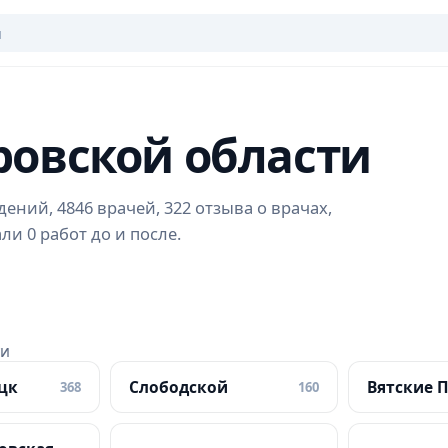
ровской области
ений, 4846 врачей, 322 отзыва о врачах,
и 0 работ до и после.
ти
цк
Слободской
Вятские 
368
160