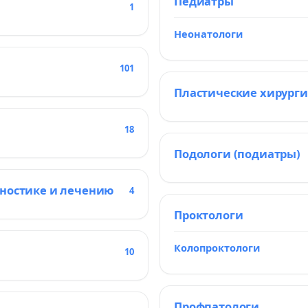
Педиатры
1
Неонатологи
101
Пластические хирурги
18
Подологи (подиатры)
гностике и лечению
4
Проктологи
Колопроктологи
10
Профпатологи