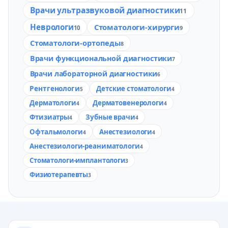
Врачи ультразвуковой диагностики
11
Неврологи
Стоматологи-хирурги
10
9
Стоматологи-ортопеды
8
Врачи функциональной диагностики
7
Врачи лабораторной диагностики
6
Рентгенологи
Детские стоматологи
5
4
Дерматологи
Дерматовенерологи
4
4
Фтизиатры
Зубные врачи
4
4
Офтальмологи
Анестезиологи
4
4
Анестезиологи-реаниматологи
4
Стоматологи-имплантологи
3
Физиотерапевты
3