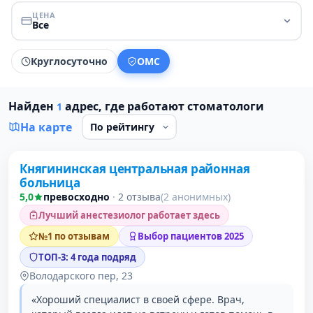
ЦЕНА
Все
Круглосуточно
ОМС
Найден
адрес, где работают стоматологи
1
На карте
Княгининская центральная районная
1 место в рейтинге
больница
5,0
превосходно
·
2 отзыва
(2 анонимных)
Лучший анестезиолог работает здесь
№1 по отзывам
Выбор пациентов 2025
ТОП-3: 4 года подряд
Володарского пер, 23
«Хороший специалист в своей сфере. Врач,