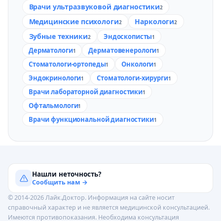
Врачи ультразвуковой диагностики
2
Медицинские психологи
Наркологи
2
2
Зубные техники
Эндоскописты
2
1
Дерматологи
Дерматовенерологи
1
1
Стоматологи-ортопеды
Онкологи
1
1
Эндокринологи
Стоматологи-хирурги
1
1
Врачи лабораторной диагностики
1
Офтальмологи
1
Врачи функциональной диагностики
1
Нашли неточность?
Сообщить нам →
© 2014-2026 Лайк.Доктор. Информация на сайте носит
справочный характер и не является медицинской консультацией.
Имеются противопоказания. Необходима консультация