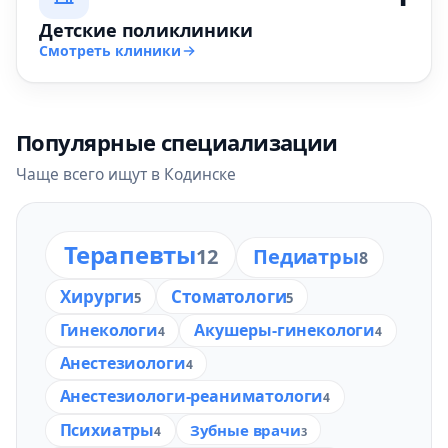
Детские поликлиники
Смотреть клиники
Популярные специализации
Чаще всего ищут в Кодинске
Терапевты
12
Педиатры
8
Хирурги
Стоматологи
5
5
Гинекологи
Акушеры-гинекологи
4
4
Анестезиологи
4
Анестезиологи-реаниматологи
4
Психиатры
Зубные врачи
4
3