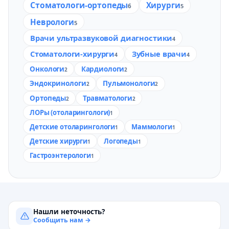
Стоматологи-ортопеды
Хирурги
6
5
Неврологи
5
Врачи ультразвуковой диагностики
4
Стоматологи-хирурги
Зубные врачи
4
4
Онкологи
Кардиологи
2
2
Эндокринологи
Пульмонологи
2
2
Ортопеды
Травматологи
2
2
ЛОРы (отоларингологи)
1
Детские отоларингологи
Маммологи
1
1
Детские хирурги
Логопеды
1
1
Гастроэнтерологи
1
Нашли неточность?
Сообщить нам →