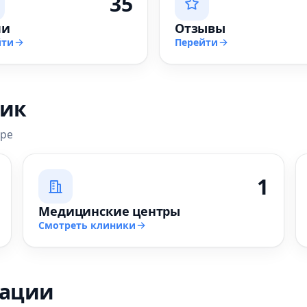
35
чи
Отзывы
йти
Перейти
ник
аре
1
Медицинские центры
Смотреть клиники
зации