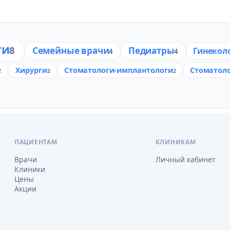
ги
8
Семейные врачи
Педиатры
Гинекол
4
4
Хирурги
Стоматологи-имплантологи
Стоматоло
2
2
2
ПАЦИЕНТАМ
КЛИНИКАМ
Врачи
Личный кабинет
Клиники
Цены
Акции