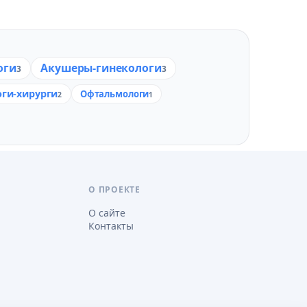
оги
Акушеры-гинекологи
3
3
ги-хирурги
Офтальмологи
2
1
О ПРОЕКТЕ
О сайте
Контакты