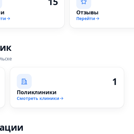
15
чи
Отзывы
йти
Перейти
ник
льске
1
Поликлиники
Смотреть клиники
зации