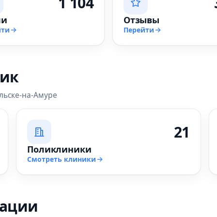
1 104
чи
Отзывы
йти
Перейти
ник
льске-на-Амуре
21
Поликлиники
Смотреть клиники
зации