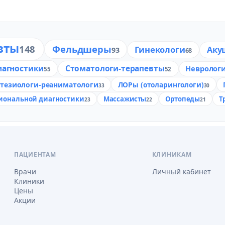
вты
148
Фельдшеры
Гинекологи
Аку
93
68
иагностики
Стоматологи-терапевты
Невролог
55
52
стезиологи-реаниматологи
ЛОРы (отоларингологи)
33
30
иональной диагностики
Массажисты
Ортопеды
Т
23
22
21
ПАЦИЕНТАМ
КЛИНИКАМ
Врачи
Личный кабинет
Клиники
Цены
Акции