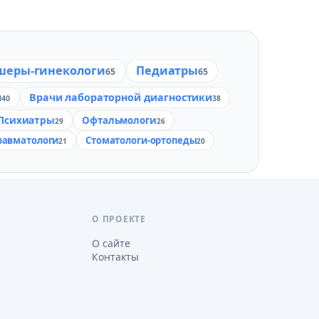
шеры-гинекологи
Педиатры
65
65
и
Врачи лабораторной диагностики
40
38
Психиатры
Офтальмологи
29
26
равматологи
Стоматологи-ортопеды
21
20
О ПРОЕКТЕ
О сайте
Контакты