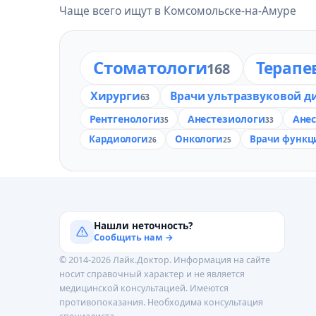
Чаще всего ищут в Комсомольске-на-Амуре
Стоматологи
Терапе
168
Хирурги
Врачи ультразвуковой д
63
Рентгенологи
Анестезиологи
Ане
35
33
Кардиологи
Онкологи
Врачи функц
26
25
Нашли неточность?
Сообщить нам →
© 2014-2026 Лайк.Доктор. Информация на сайте
носит справочный характер и не является
медицинской консультацией. Имеются
противопоказания. Необходима консультация