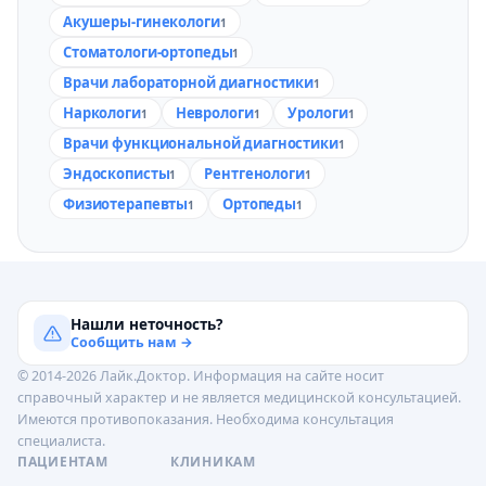
Акушеры-гинекологи
1
Стоматологи-ортопеды
1
Врачи лабораторной диагностики
1
Наркологи
Неврологи
Урологи
1
1
1
Врачи функциональной диагностики
1
Эндоскописты
Рентгенологи
1
1
Физиотерапевты
Ортопеды
1
1
Нашли неточность?
Сообщить нам →
© 2014-2026 Лайк.Доктор. Информация на сайте носит
справочный характер и не является медицинской консультацией.
Имеются противопоказания. Необходима консультация
специалиста.
ПАЦИЕНТАМ
КЛИНИКАМ