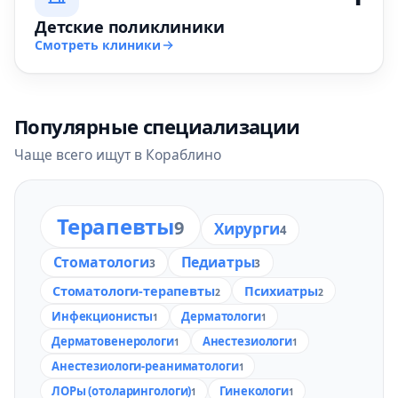
Детские поликлиники
Смотреть клиники
Популярные специализации
Чаще всего ищут в Кораблино
Терапевты
9
Хирурги
4
Стоматологи
Педиатры
3
3
Стоматологи-терапевты
Психиатры
2
2
Инфекционисты
Дерматологи
1
1
Дерматовенерологи
Анестезиологи
1
1
Анестезиологи-реаниматологи
1
ЛОРы (отоларингологи)
Гинекологи
1
1