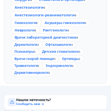
Анестезиологи
6
Анестезиологи-реаниматологи
6
Гинекологи
Акушеры-гинекологи
5
5
Неврологи
Рентгенологи
5
4
Врачи лабораторной диагностики
4
Дерматологи
Офтальмологи
3
3
Психиатры
Детские стоматологи
3
3
Врачи скорой помощи
Ортопеды
3
2
Травматологи
Эндокринологи
2
2
Дерматовенерологи
2
Нашли неточность?
Сообщить нам →