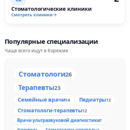
Стоматологические клиники
Смотреть клиники
Популярные специализации
Чаще всего ищут в Коряжме
Стоматологи
26
Терапевты
23
Семейные врачи
Педиатры
14
12
Стоматологи-терапевты
12
Врачи ультразвуковой диагностики
7
Хирурги
Стоматологи-ортопеды
6
6