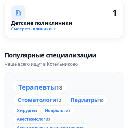
1
Детские поликлиники
Смотреть клиники
Популярные специализации
Чаще всего ищут в Котельниково
Терапевты
18
Стоматологи
Педиатры
12
10
Хирурги
Неврологи
4
4
Анестезиологи
3
Анестезиологи-реаниматологи