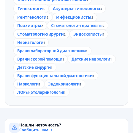
3
Гинекологи
Акушеры-гинекологи
3
3
Рентгенологи
Инфекционисты
2
2
Психиатры
Стоматологи-терапевты
2
2
Стоматологи-хирурги
Эндоскописты
2
1
Неонатологи
1
Врачи лабораторной диагностики
1
Врачи скорой помощи
Детские неврологи
1
1
Детские хирурги
1
Врачи функциональной диагностики
1
Наркологи
Эндокринологи
1
1
ЛОРы (отоларингологи)
1
Нашли неточность?
Сообщить нам →