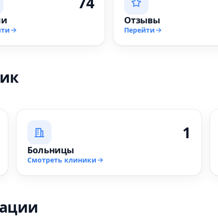
74
чи
Отзывы
йти
Перейти
ник
1
Больницы
Смотреть клиники
зации