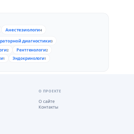
Анестезиологи
4
раторной диагностики
3
оги
Рентгенологи
2
2
ги
Эндокринологи
1
1
О ПРОЕКТЕ
О сайте
Контакты