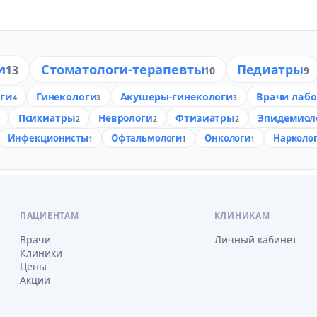
и
Стоматологи-терапевты
Педиатры
13
10
9
ги
Гинекологи
Акушеры-гинекологи
Врачи лабо
4
3
3
Психиатры
Неврологи
Фтизиатры
Эпидемиол
2
2
2
Инфекционисты
Офтальмологи
Онкологи
Нарколо
1
1
1
ПАЦИЕНТАМ
КЛИНИКАМ
Врачи
Личный кабинет
Клиники
Цены
Акции