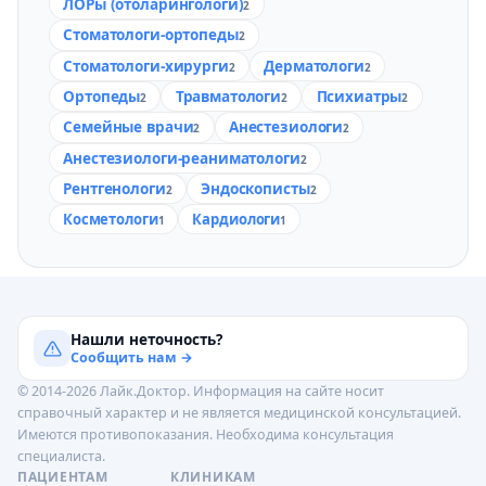
ЛОРы (отоларингологи)
2
Стоматологи-ортопеды
2
Стоматологи-хирурги
Дерматологи
2
2
Ортопеды
Травматологи
Психиатры
2
2
2
Семейные врачи
Анестезиологи
2
2
Анестезиологи-реаниматологи
2
Рентгенологи
Эндоскописты
2
2
Косметологи
Кардиологи
1
1
Нашли неточность?
Сообщить нам →
© 2014-2026 Лайк.Доктор. Информация на сайте носит
справочный характер и не является медицинской консультацией.
Имеются противопоказания. Необходима консультация
специалиста.
ПАЦИЕНТАМ
КЛИНИКАМ