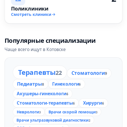
Поликлиники
Смотреть клиники
Популярные специализации
Чаще всего ищут в Котовске
Терапевты
22
Стоматологи
9
Педиатры
Гинекологи
8
6
Акушеры-гинекологи
6
Стоматологи-терапевты
Хирурги
6
6
Неврологи
Врачи скорой помощи
3
3
Врачи ультразвуковой диагностики
2