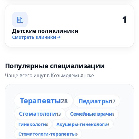
1
Детские поликлиники
Смотреть клиники
Популярные специализации
Чаще всего ищут в Козьмодемьянске
Терапевты
28
Педиатры
17
Стоматологи
Семейные врачи
13
8
Гинекологи
Акушеры-гинекологи
6
6
Стоматологи-терапевты
6