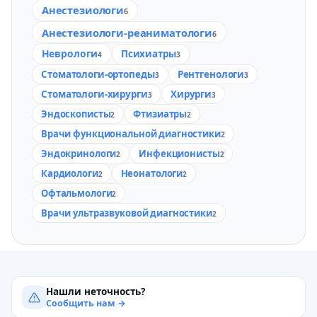
Анестезиологи
6
Анестезиологи-реаниматологи
6
Неврологи
Психиатры
4
3
Стоматологи-ортопеды
Рентгенологи
3
3
Стоматологи-хирурги
Хирурги
3
3
Эндоскописты
Фтизиатры
2
2
Врачи функциональной диагностики
2
Эндокринологи
Инфекционисты
2
2
Кардиологи
Неонатологи
2
2
Офтальмологи
2
Врачи ультразвуковой диагностики
2
Нашли неточность?
Сообщить нам →