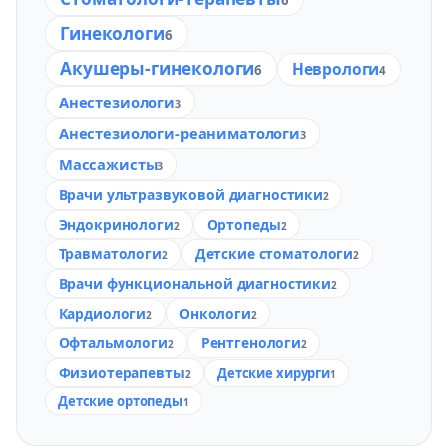
Гинекологи
6
Акушеры-гинекологи
Неврологи
6
4
Анестезиологи
3
Анестезиологи-реаниматологи
3
Массажисты
3
Врачи ультразвуковой диагностики
2
Эндокринологи
Ортопеды
2
2
Травматологи
Детские стоматологи
2
2
Врачи функциональной диагностики
2
Кардиологи
Онкологи
2
2
Офтальмологи
Рентгенологи
2
2
Физиотерапевты
Детские хирурги
2
1
Детские ортопеды
1