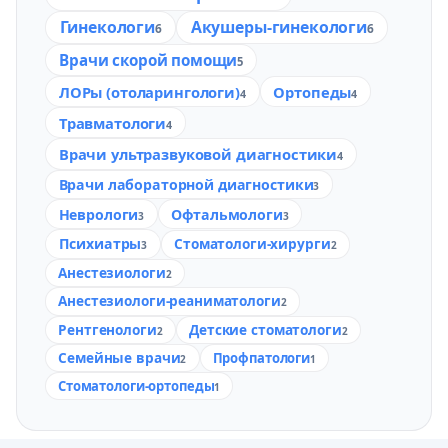
Гинекологи
Акушеры-гинекологи
6
6
Врачи скорой помощи
5
ЛОРы (отоларингологи)
Ортопеды
4
4
Травматологи
4
Врачи ультразвуковой диагностики
4
Врачи лабораторной диагностики
3
Неврологи
Офтальмологи
3
3
Психиатры
Стоматологи-хирурги
3
2
Анестезиологи
2
Анестезиологи-реаниматологи
2
Рентгенологи
Детские стоматологи
2
2
Семейные врачи
Профпатологи
2
1
Стоматологи-ортопеды
1