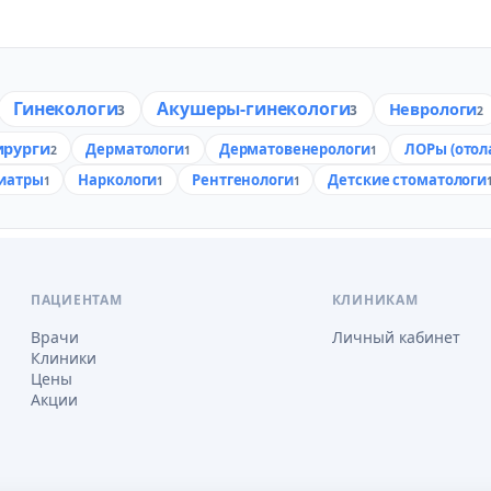
Гинекологи
Акушеры-гинекологи
Неврологи
3
3
2
ирурги
Дерматологи
Дерматовенерологи
ЛОРы (отол
2
1
1
иатры
Наркологи
Рентгенологи
Детские стоматологи
1
1
1
ПАЦИЕНТАМ
КЛИНИКАМ
Врачи
Личный кабинет
Клиники
Цены
Акции