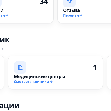
34
чи
Отзывы
йти
Перейти
ник
ах
1
Медицинские центры
Смотреть клиники
зации