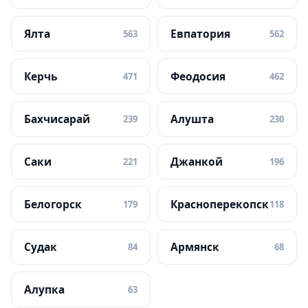
Ялта
Евпатория
563
562
Керчь
Феодосия
471
462
Бахчисарай
Алушта
239
230
Саки
Джанкой
221
196
Белогорск
Красноперекопск
179
118
Судак
Армянск
84
68
Алупка
63