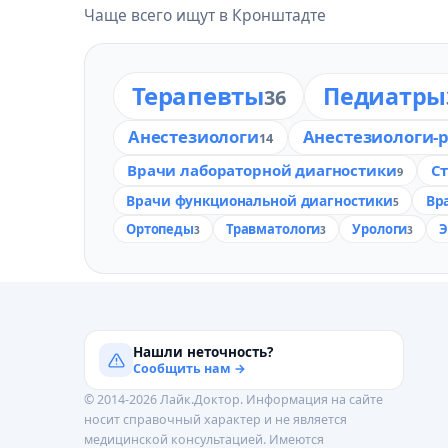
Чаще всего ищут в Кронштадте
Терапевты
Педиатры
36
Анестезиологи
Анестезиологи-
14
Врачи лабораторной диагностики
С
9
Врачи функциональной диагностики
Вр
5
Ортопеды
Травматологи
Урологи
Э
3
3
3
Нашли неточность?
Сообщить нам →
© 2014-2026 Лайк.Доктор. Информация на сайте
носит справочный характер и не является
медицинской консультацией. Имеются