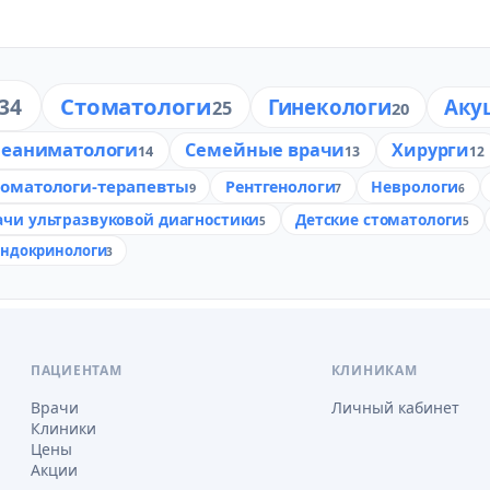
Стоматологи
34
Гинекологи
Аку
25
20
реаниматологи
Семейные врачи
Хирурги
14
13
12
томатологи-терапевты
Рентгенологи
Неврологи
9
7
6
ачи ультразвуковой диагностики
Детские стоматологи
5
5
ндокринологи
3
ПАЦИЕНТАМ
КЛИНИКАМ
Врачи
Личный кабинет
Клиники
Цены
Акции