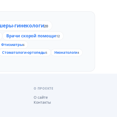
шеры-гинекологи
20
Врачи скорой помощи
12
Фтизиатры
6
Стоматологи-ортопеды
Неонатологи
5
4
О ПРОЕКТЕ
О сайте
Контакты