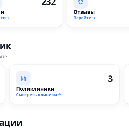
232
чи
Отзывы
йти
Перейти
ник
дте
3
Поликлиники
Смотреть клиники
зации