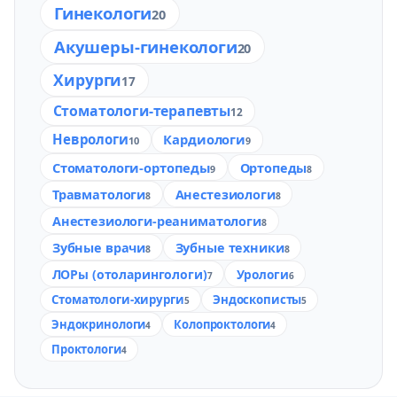
Гинекологи
20
Акушеры-гинекологи
20
Хирурги
17
Стоматологи-терапевты
12
Неврологи
Кардиологи
10
9
Стоматологи-ортопеды
Ортопеды
9
8
Травматологи
Анестезиологи
8
8
Анестезиологи-реаниматологи
8
Зубные врачи
Зубные техники
8
8
ЛОРы (отоларингологи)
Урологи
7
6
Стоматологи-хирурги
Эндоскописты
5
5
Эндокринологи
Колопроктологи
4
4
Проктологи
4