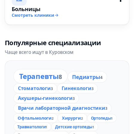
Больницы
Смотреть клиники
Популярные специализации
Чаще всего ищут в Куровском
Терапевты
8
Педиатры
4
Стоматологи
Гинекологи
3
3
Акушеры-гинекологи
3
Врачи лабораторной диагностики
3
Офтальмологи
Хирурги
Ортопеды
2
2
1
Травматологи
Детские ортопеды
1
1