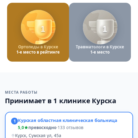
1
1
Ортопеды в Курске
Травматологи в Курске
1-е место в рейтинге
1-е место
МЕСТА РАБОТЫ
Принимает в 1 клинике Курска
Курская областная клиническая больница
1
5,0
превосходно
·
133 отзывов
Курск, Сумская ул, 45а