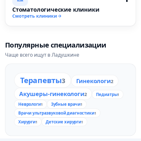
Стоматологические клиники
Смотреть клиники
Популярные специализации
Чаще всего ищут в Ладушкине
Терапевты
3
Гинекологи
2
Акушеры-гинекологи
2
Педиатры
1
Неврологи
Зубные врачи
1
1
Врачи ультразвуковой диагностики
1
Хирурги
Детские хирурги
1
1