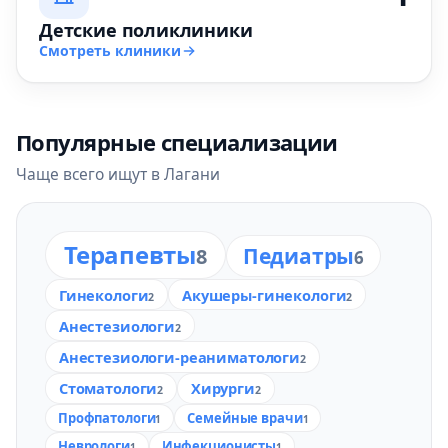
Детские поликлиники
Смотреть клиники
Популярные специализации
Чаще всего ищут в Лагани
Терапевты
Педиатры
8
6
Гинекологи
Акушеры-гинекологи
2
2
Анестезиологи
2
Анестезиологи-реаниматологи
2
Стоматологи
Хирурги
2
2
Профпатологи
Семейные врачи
1
1
Неврологи
Инфекционисты
1
1