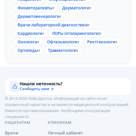
Физиотерапевты
Дерматологи
1
1
Дерматовенерологи
1
Врачи лабораторной диагностики
1
Кардиологи
ЛОРы (отоларингологи)
1
1
Онкологи
Офтальмологи
Рентгенологи
1
1
1
Ортопеды
Травматологи
1
1
Нашли неточность?
Сообщить нам →
© 2014-2026 Лайк.Доктор. Информация на сайте носит
справочный характер и не является медицинской консультацией.
Имеются противопоказания. Необходима консультация
специалиста.
ПАЦИЕНТАМ
КЛИНИКАМ
Врачи
Личный кабинет