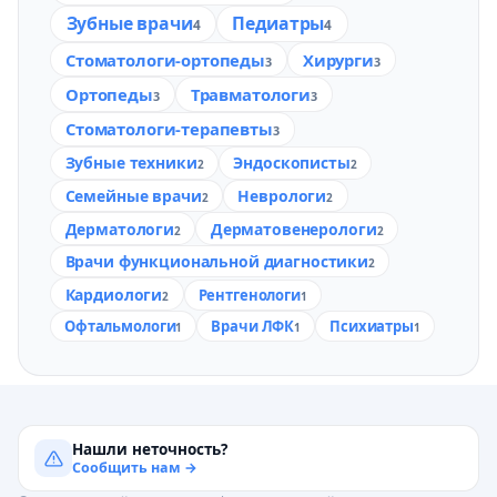
Зубные врачи
Педиатры
4
4
Стоматологи-ортопеды
Хирурги
3
3
Ортопеды
Травматологи
3
3
Стоматологи-терапевты
3
Зубные техники
Эндоскописты
2
2
Семейные врачи
Неврологи
2
2
Дерматологи
Дерматовенерологи
2
2
Врачи функциональной диагностики
2
Кардиологи
Рентгенологи
2
1
Офтальмологи
Врачи ЛФК
Психиатры
1
1
1
Нашли неточность?
Сообщить нам →