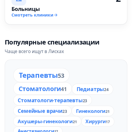
Больницы
Смотреть клиники
Популярные специализации
Чаще всего ищут в Лисках
Терапевты
53
Стоматологи
Педиатры
41
24
Стоматологи-терапевты
23
Семейные врачи
Гинекологи
23
21
Акушеры-гинекологи
Хирурги
21
17
Анестезиологи
17