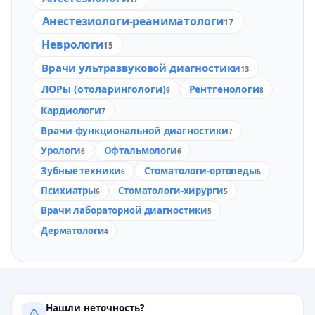
Анестезиологи-реаниматологи
17
Неврологи
15
Врачи ультразвуковой диагностики
13
ЛОРы (отоларингологи)
Рентгенологи
9
8
Кардиологи
7
Врачи функциональной диагностики
7
Урологи
Офтальмологи
6
6
Зубные техники
Стоматологи-ортопеды
6
6
Психиатры
Стоматологи-хирурги
6
5
Врачи лабораторной диагностики
5
Дерматологи
4
Нашли неточность?