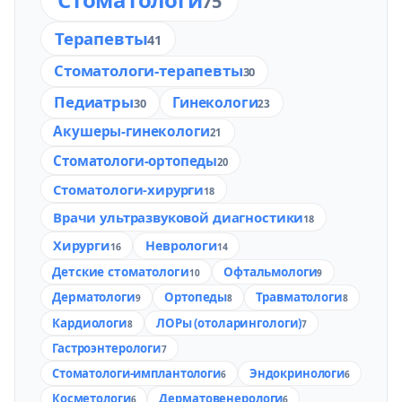
75
Терапевты
41
Стоматологи-терапевты
30
Педиатры
Гинекологи
30
23
Акушеры-гинекологи
21
Стоматологи-ортопеды
20
Стоматологи-хирурги
18
Врачи ультразвуковой диагностики
18
Хирурги
Неврологи
16
14
Детские стоматологи
Офтальмологи
10
9
Дерматологи
Ортопеды
Травматологи
9
8
8
Кардиологи
ЛОРы (отоларингологи)
8
7
Гастроэнтерологи
7
Стоматологи-имплантологи
Эндокринологи
6
6
Косметологи
Дерматовенерологи
6
6