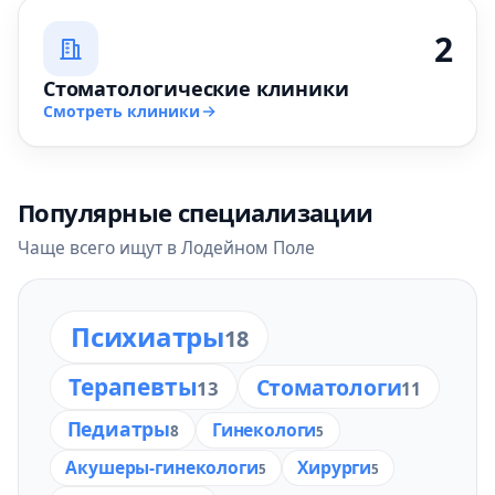
2
Стоматологические клиники
Смотреть клиники
Популярные специализации
Чаще всего ищут в Лодейном Поле
Психиатры
18
Терапевты
Стоматологи
13
11
Педиатры
Гинекологи
8
5
Акушеры-гинекологи
Хирурги
5
5