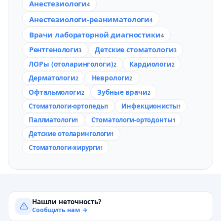
Анестезиологи
4
Анестезиологи-реаниматологи
4
Врачи лабораторной диагностики
4
Рентгенологи
Детские стоматологи
3
3
ЛОРы (отоларингологи)
Кардиологи
2
2
Дерматологи
Неврологи
2
2
Офтальмологи
Зубные врачи
2
2
Стоматологи-ортопеды
Инфекционисты
1
1
Паллиатологи
Стоматологи-ортодонты
1
1
Детские отоларингологи
1
Стоматологи-хирурги
1
Нашли неточность?
Сообщить нам →