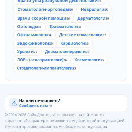
Врачи ультразвуковой диагностики
61
Стоматологи-ортопеды
Неврологи
59
55
Врачи скорой помощи
Дерматологи
46
39
Ортопеды
Травматологи
36
36
Офтальмологи
Детские стоматологи
34
32
Эндокринологи
Кардиологи
30
30
Урологи
Дерматовенерологи
27
26
ЛОРы (отоларингологи)
Косметологи
26
25
Стоматологи-имплантологи
23
Нашли неточность?
Сообщить нам →
© 2014-2026 Лайк.Доктор. Информация на сайте носит
справочный характер и не является медицинской консультацией.
Имеются противопоказания. Необходима консультация