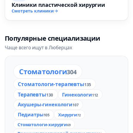
Клиники пластической хирургии
Смотреть клиники
Популярные специализации
Чаще всего ищут в Люберцах
Стоматологи
304
Стоматологи-терапевты
135
Терапевты
Гинекологи
130
112
Акушеры-гинекологи
107
Педиатры
Хирурги
105
72
Стоматологи-хирурги
69