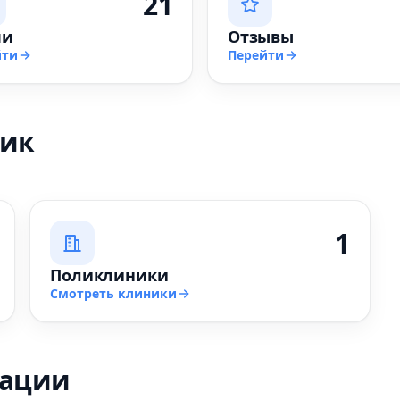
21
чи
Отзывы
йти
Перейти
ник
1
Поликлиники
Смотреть клиники
зации