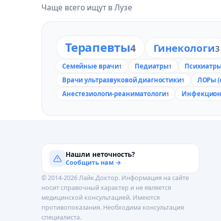
Чаще всего ищут в Лузе
Терапевты
Гинекологи
4
3
Семейные врачи
Педиатры
Психиатр
1
1
Врачи ультразвуковой диагностики
ЛОРы (
1
Анестезиологи-реаниматологи
Инфекцион
1
Нашли неточность?
Сообщить нам →
© 2014-2026 Лайк.Доктор. Информация на сайте
носит справочный характер и не является
медицинской консультацией. Имеются
противопоказания. Необходима консультация
специалиста.