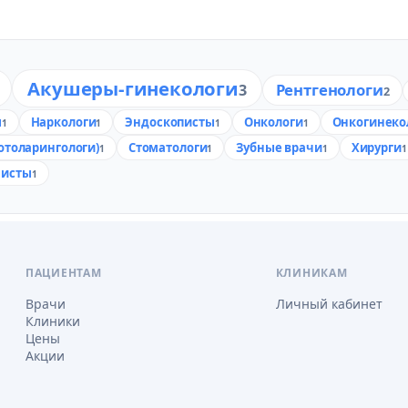
Акушеры-гинекологи
Рентгенологи
3
2
ы
Наркологи
Эндоскописты
Онкологи
Онкогинеко
1
1
1
1
отоларингологи)
Стоматологи
Зубные врачи
Хирурги
1
1
1
1
исты
1
ПАЦИЕНТАМ
КЛИНИКАМ
Врачи
Личный кабинет
Клиники
Цены
Акции