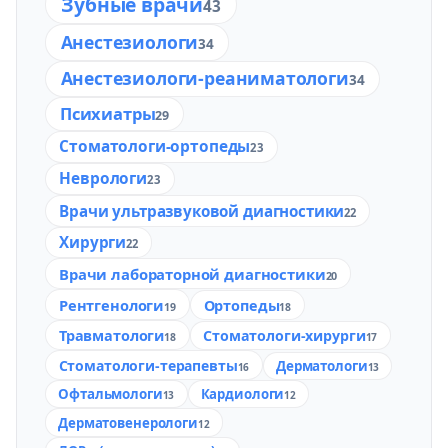
Зубные врачи
43
Анестезиологи
34
Анестезиологи-реаниматологи
34
Психиатры
29
Стоматологи-ортопеды
23
Неврологи
23
Врачи ультразвуковой диагностики
22
Хирурги
22
Врачи лабораторной диагностики
20
Рентгенологи
Ортопеды
19
18
Травматологи
Стоматологи-хирурги
18
17
Стоматологи-терапевты
Дерматологи
16
13
Офтальмологи
Кардиологи
13
12
Дерматовенерологи
12